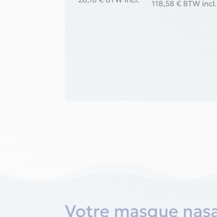
118,58
€
BTW incl.
Votre masque nasa