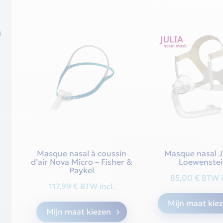
op
nieuwste
Masque nasal à coussin
Masque nasal Ju
d’air Nova Micro – Fisher &
Loewenste
Paykel
85,00
€
BTW i
117,99
€
BTW incl.
Dit
Mijn maat kie
Mijn maat kiezen
product