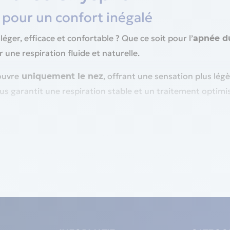
 pour un confort inégalé
ger, efficace et confortable ? Que ce soit pour l’
apnée d
r une respiration fluide et naturelle.
ouvre
, offrant une sensation plus légè
uniquement le nez
s garantit une respiration stable et un traitement optimi
ue nasal ?
nomique, il vous permet de dormir sans être gêné par un m
 nuit.
r ceux qui respirent par le nez, il assure une oxygénation ef
 masques.
miser les bruits liés à la diffusion de l’air, il vous offre 