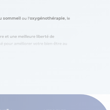
ou l’
, le
u sommeil
oxygénothérapie
re et une meilleure liberté de
sé pour améliorer votre bien-être au
asque encombrant. Vous profitez ainsi
ficace et limite la sécheresse buccale,
un environnement apaisant, parfait pour