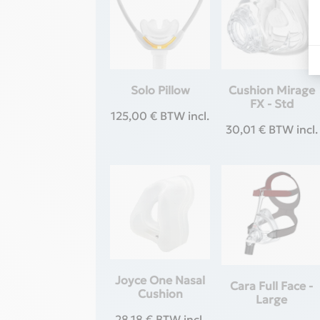
Solo Pillow
Cushion Mirage
FX - Std
125,00
€
BTW incl.
30,01
€
BTW incl.
Joyce One Nasal
Cara Full Face -
Cushion
Large
28,18
€
BTW incl.