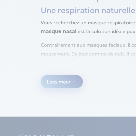
Une respiration naturelle
Vous recherchez un masque respiratoire lé
est la solution idéale pou
masque nasal
Contrairement aux masques faciaux, il c
mouvement. De jour comme de nuit, il vou
quotidien.
Pourquoi choisir un masq
Lees meer
3
: léger et ergo
Un sommeil paisible
d’un confort maximal tout au long de la
: idéal pou
Une respiration naturelle
souvent causée par d’autres types de
: conçu pour mini
Silence et discrétion
dormir ou vous détendre.