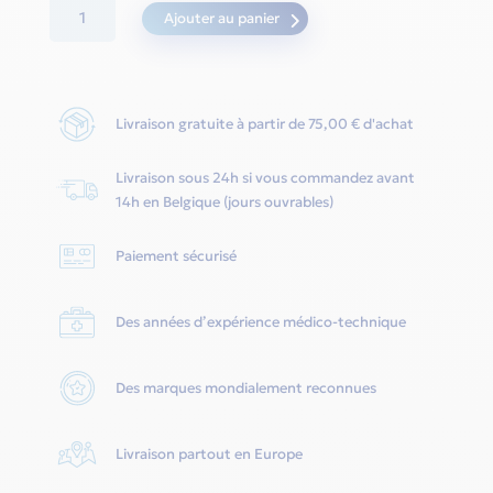
quantité
Ajouter au panier
de
Coussinet
nasal
Livraison gratuite à partir de 75,00 € d'achat
-
Gecko
Livraison sous 24h si vous commandez avant
-
14h en Belgique (jours ouvrables)
Resmed
Paiement sécurisé
Des années d’expérience médico-technique
Des marques mondialement reconnues
Livraison partout en Europe