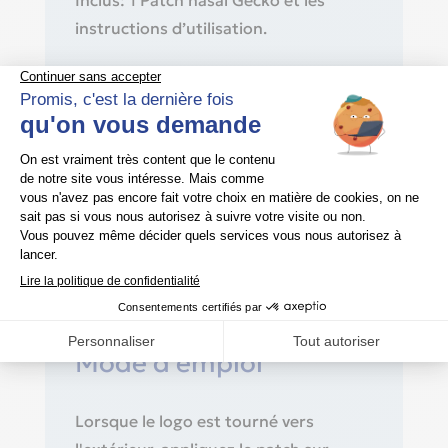
Inclus: 1 Patch nasal Gecko et les
instructions d’utilisation.
Le patch Gecko est disponible en
Taille S ou L.
Matériel : Gel de polymère à partir
d'huile minérale
Recommandation du fabricant :
remplacez le produit tous les 30
jours
Mode d'emploi
Lorsque le logo est tourné vers