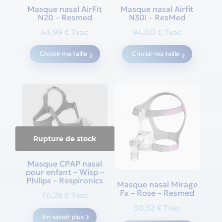
Masque nasal AirFit
Masque nasal Airfit
N20 – Resmed
N30i – ResMed
43,99
€
Tvac
94,00
€
Tvac
This
This
Choisir ma taille
Choisir ma taille
product
produc
has
has
multiple
multipl
variants.
variants
The
The
options
options
may
may
Rupture de stock
be
be
chosen
chosen
Masque CPAP nasal
pour enfant – Wisp –
on
on
Philips – Respironics
Masque nasal Mirage
the
the
Fx – Rose – Resmed
76,28
€
Tvac
product
produc
50,52
€
Tvac
page
page
En savoir plus