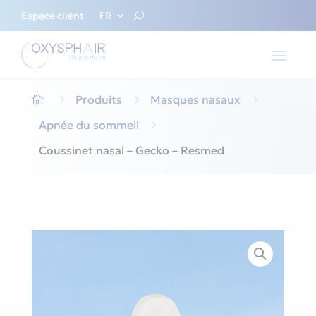
Espace client
FR
5
Produits
5
Masques nasaux
5

Apnée du sommeil
5
Coussinet nasal – Gecko – Resmed