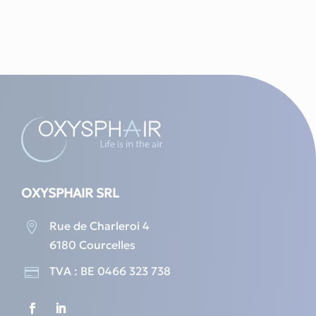
war:
ist:
482,79 €
403,33 €.
OXYSPHAIR SRL
Rue de Charleroi 4

6180 Courcelles
TVA : BE 0466 323 738
