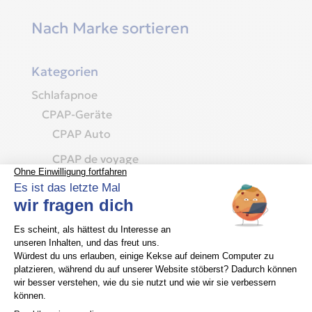
Nach Marke sortieren
Kategorien
Schlafapnoe
CPAP-Geräte
CPAP Auto
CPAP de voyage
CPAP fixe
BiPAP
CPAP-Masken
Masques nasaux
Masques narinaires
Masque naso-buccal