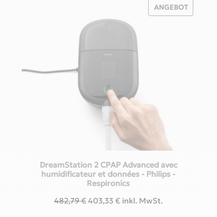
PRODUK
ANGEBOT
IM
ANGEBO
DreamStation 2 CPAP Advanced avec
humidificateur et données - Philips -
Respironics
Ursprünglicher
Aktueller
482,79
€
403,33
€
inkl. MwSt.
Preis
Preis