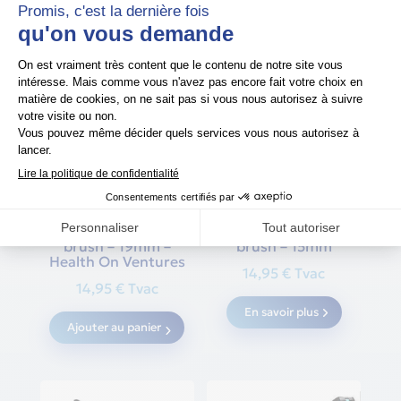
Rupture de stock
Brosse pour tuyaux
Brosse pour tuyaux
PPC/CPAP en acier
PPC/CPAP en acier
inoxydable oxyhero
inoxydable oxyhero
brush – 19mm –
brush – 15mm
Health On Ventures
14,95
€
Tvac
14,95
€
Tvac
En savoir plus
Ajouter au panier