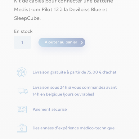
Kit de câbles pour connecter une batterie
Medistrom Pilot 12 à la Devilbiss Blue et
SleepCube.
En stock
quantité
Ajouter au panier
de
Kit
mixte
Livraison gratuite à partir de 75,00 € d'achat
pour
Pilot
Livraison sous 24h si vous commandez avant
12
14h en Belgique (jours ouvrables)
Lite
-
Paiement sécurisé
Choice
One
Des années d’expérience médico-technique