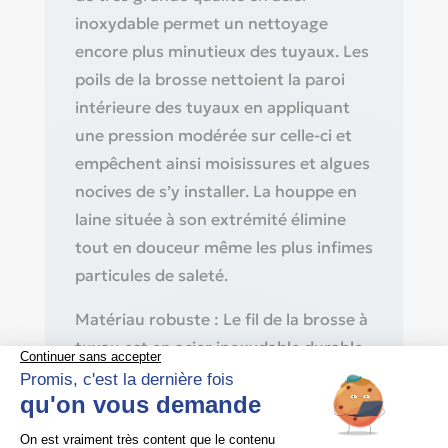
inoxydable permet un nettoyage
encore plus minutieux des tuyaux. Les
poils de la brosse nettoient la paroi
intérieure des tuyaux en appliquant
une pression modérée sur celle-ci et
empêchent ainsi moisissures et algues
nocives de s’y installer. La houppe en
laine située à son extrémité élimine
tout en douceur même les plus infimes
particules de saleté.
Matériau robuste : Le fil de la brosse à
tuyau est en acier inoxydable durable,
ce qui signifie qu’il n’y a aucun risque
de formation de rouille au contact de
l’eau. De plus, la dureté de l’acier