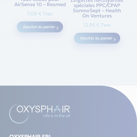
Lingettes nettoyantes
AirSense 10 – Resmed
spéciales PPC/CPAP
SomnoSept – Health
7,08
€
Tvac
On Ventures
12,95
€
Tvac
Ajouter au panier
Ajouter au panier
OXYSPHAIR SRL