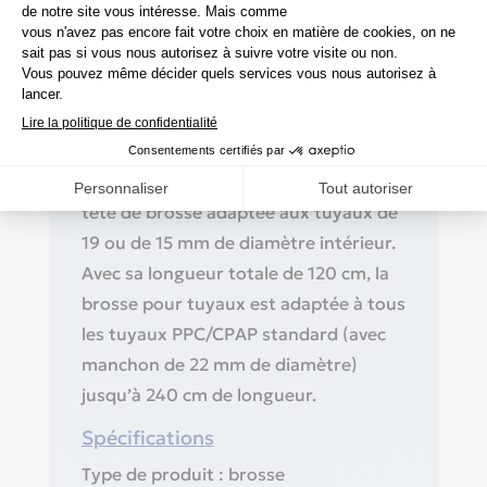
inoxydable permet de générer sans
effort une pression suffisante pour
assurer un nettoyage complet du
tuyau.
La brosse oxyhero brush est
disponible en deux versions : avec une
tête de brosse adaptée aux tuyaux de
19 ou de 15 mm de diamètre intérieur.
Avec sa longueur totale de 120 cm, la
brosse pour tuyaux est adaptée à tous
les tuyaux PPC/CPAP standard (avec
manchon de 22 mm de diamètre)
jusqu’à 240 cm de longueur.
Spécifications
Type de produit : brosse