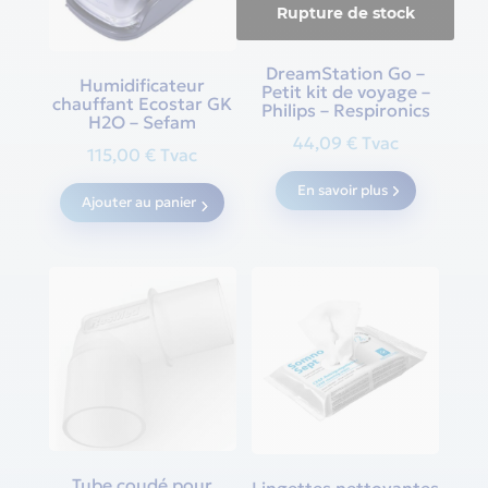
Rupture de stock
DreamStation Go –
Humidificateur
Petit kit de voyage –
chauffant Ecostar GK
Philips – Respironics
H2O – Sefam
44,09
€
Tvac
115,00
€
Tvac
En savoir plus
Ajouter au panier
Tube coudé pour