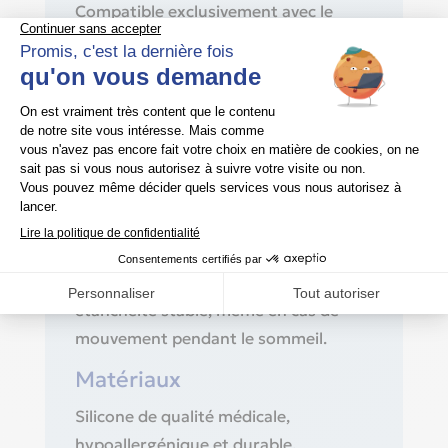
Compatible exclusivement avec le
masque nasal
.
ResMed AirFit N30i
Tailles et ajustement
Disponible en trois tailles :
,
Small (S)
et
pour un
Medium (M)
Wide (W)
ajustement précis et confortable.
Confort & étanchéité
La conception souple en silicone offre
un contact doux avec la peau et une
étanchéité stable, même en cas de
mouvement pendant le sommeil.
Matériaux
Silicone de qualité médicale,
hypoallergénique et durable.