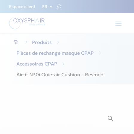
Espace client
FR
5
Produits
5

Pièces de rechange masque CPAP
5
Accessoires CPAP
5
Airfit N30i Quietair Cushion – Resmed