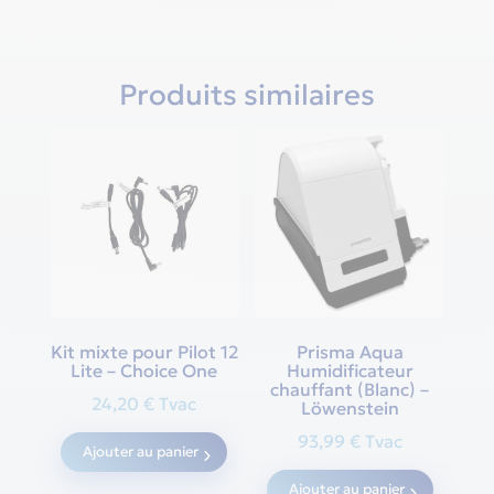
Produits similaires
Kit mixte pour Pilot 12
Prisma Aqua
Lite – Choice One
Humidificateur
chauffant (Blanc) –
24,20
€
Tvac
Löwenstein
93,99
€
Tvac
Ajouter au panier
Ajouter au panier