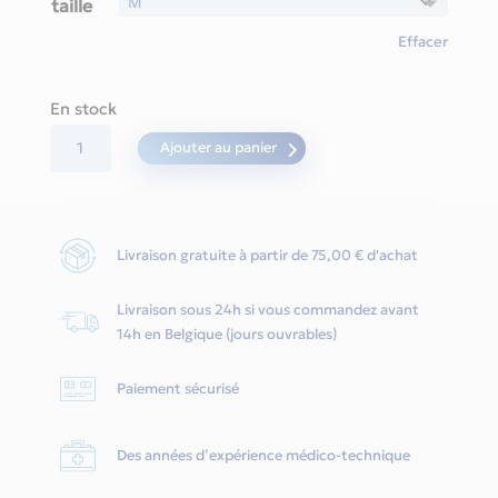
taille
Effacer
En stock
quantité
Ajouter au panier
de
Airfit
N30i
Livraison gratuite à partir de 75,00 € d'achat
Quietair
Cushion
Livraison sous 24h si vous commandez avant
-
14h en Belgique (jours ouvrables)
Resmed
Paiement sécurisé
Des années d’expérience médico-technique