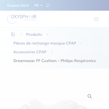
Espace client
FR
5
Produits
5

Pièces de rechange masque CPAP
5
Accessoires CPAP
5
Dreamwear FF Cushion – Philips-Respironics