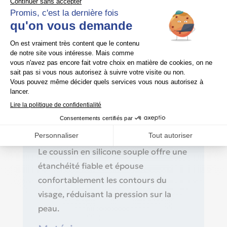
Compatibilité
Compatible exclusivement avec le
masque Philips Respironics
.
DreamWear Full Face
Tailles et ajustement
Disponible en quatre tailles : Small (S),
Medium (M), Large (L) et Wide (W).
Confort & étanchéité
Le coussin en silicone souple offre une
étanchéité fiable et épouse
confortablement les contours du
visage, réduisant la pression sur la
peau.