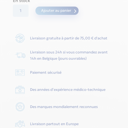
En stock
quantité
Ajouter au panier
de
Harnais
AirFit
Livraison gratuite à partir de 75,00 € d'achat
P10
-
Livraison sous 24h si vous commandez avant
Resmed
14h en Belgique (jours ouvrables)
Paiement sécurisé
Des années d’expérience médico-technique
Des marques mondialement reconnues
Livraison partout en Europe