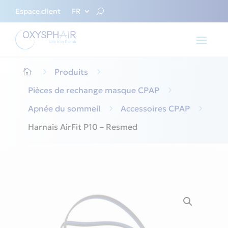
Espace client
FR
5
Produits
5

Pièces de rechange masque CPAP
5
Apnée du sommeil
5
Accessoires CPAP
5
Harnais AirFit P10 – Resmed