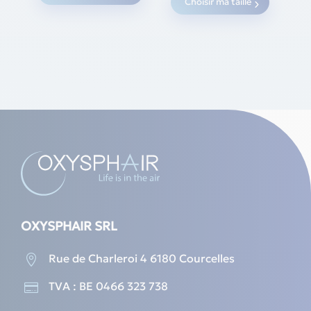
Choisir ma taille
produc
59,00 €.
49,00 €.
has
multipl
variants
The
options
may
be
chosen
on
the
produc
page
OXYSPHAIR SRL
Rue de Charleroi 4 6180 Courcelles

TVA : BE 0466 323 738
