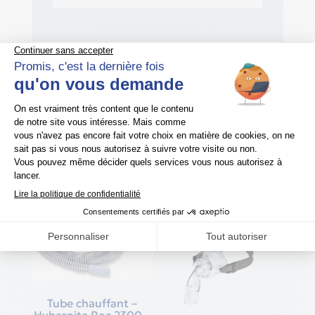
Produits similaires
Tube chauffant –
Hybernite Roc 2300 –