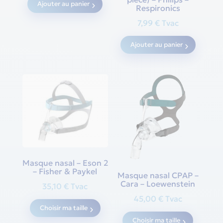
Ajouter au panier
Respironics
7,99
€
Tvac
Ajouter au panier
Masque nasal – Eson 2
– Fisher & Paykel
Masque nasal CPAP –
Cara – Loewenstein
35,10
€
Tvac
This
45,00
€
Tvac
Choisir ma taille
This
product
Choisir ma taille