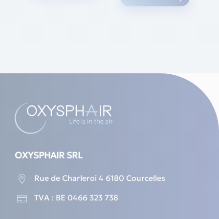
produc
has
has
multiple
multipl
variants.
variants
The
The
options
options
may
may
be
be
chosen
chosen
on
on
the
the
product
produc
page
page
OXYSPHAIR SRL
Rue de Charleroi 4 6180 Courcelles

TVA : BE 0466 323 738
