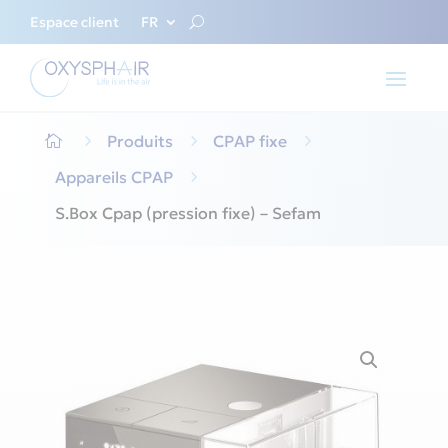
Espace client
FR
5
Produits
5
CPAP fixe
5

Appareils CPAP
5
S.Box Cpap (pression fixe) – Sefam