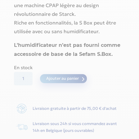
une machine CPAP légère au design
révolutionnaire de Starck.
Riche en fonctionnalités, la S Box peut être
utilisée avec ou sans humidificateur.
L’humidificateur n’est pas fourni comme
accessoire de base de la Sefam S.Box.
En stock
quantité
Ajouter au panier
de
S.Box
Cpap
Livraison gratuite à partir de 75,00 € d'achat
(pression
fixe)
Livraison sous 24h si vous commandez avant
-
14h en Belgique (jours ouvrables)
Sefam