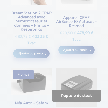
DreamStation 2 CPAP
Advanced avec
Appareil CPAP
humidificateur et
AirSense 10 Autoset –
données – Philips –
Resmed
Respironics
Original
Current
620,50
€
478,99
€
Original
Current
482,79
€
403,33
€
price
price
Tvac
price
price
Tvac
was:
is:
was:
is:
Ajouter au panier
620,50 €.
478,99 
Ajouter au panier
482,79 €.
403,33 €.
Promo !
Rupture de stock
Néa Auto – Sefam