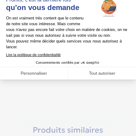
Compatibilité
Tailles et ajustement
Confort & étanchéité
Matériaux
Technologies
Entretien & remplacement
Produits similaires