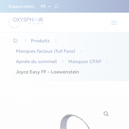
Espace client
FR
5
Produits
5

Masques faciaux (full Face)
5
Apnée du sommeil
5
Masques CPAP
5
Joyce Easy FF – Loewenstein