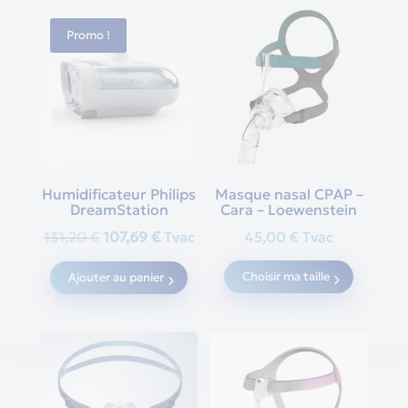
Promo !
Humidificateur Philips
Masque nasal CPAP –
DreamStation
Cara – Loewenstein
Original
Current
131,20
€
107,69
€
Tvac
45,00
€
Tvac
price
price
This
Choisir ma taille
Ajouter au panier
was:
is:
produc
131,20 €.
107,69 €.
has
multipl
variants
The
options