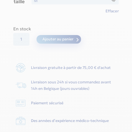
taille
Effacer
En stock
quantité
Ajouter au panier
de
Joyce
Easy
Livraison gratuite à partir de 75,00 € d'achat
FF
-
Livraison sous 24h si vous commandez avant
Loewenstein
14h en Belgique (jours ouvrables)
Paiement sécurisé
Des années d’expérience médico-technique