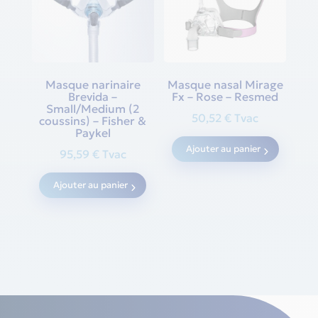
may
be
chosen
on
Masque narinaire
Masque nasal Mirage
the
Brevida –
Fx – Rose – Resmed
produc
Small/Medium (2
50,52
€
Tvac
coussins) – Fisher &
page
Paykel
Ajouter au panier
95,59
€
Tvac
Ajouter au panier