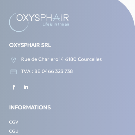
on
be
the
chosen
product
on
page
the
produc
page
OXYSPHAIR SRL
Rue de Charleroi 4 6180 Courcelles

TVA : BE 0466 323 738

INFORMATIONS
CGV
CGU