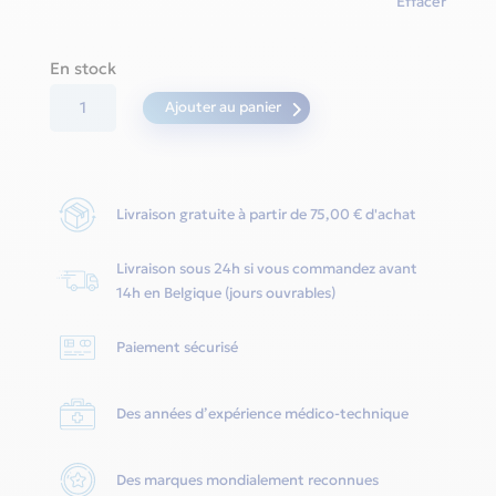
Effacer
En stock
quantité
Ajouter au panier
de
Nova
Nasal
Livraison gratuite à partir de 75,00 € d'achat
-
Fisher
Livraison sous 24h si vous commandez avant
&
14h en Belgique (jours ouvrables)
Paykel
Paiement sécurisé
Des années d’expérience médico-technique
Des marques mondialement reconnues