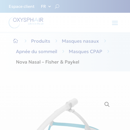
Espace client
FR
5
Produits
5
Masques nasaux
5

Apnée du sommeil
5
Masques CPAP
5
Nova Nasal – Fisher & Paykel