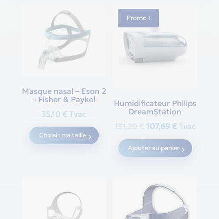
Promo !
Masque nasal – Eson 2
– Fisher & Paykel
Humidificateur Philips
DreamStation
35,10
€
Tvac
Original
Current
This
131,20
€
107,69
€
Tvac
Choisir ma taille
price
price
product
Ajouter au panier
was:
is:
has
131,20 €.
107,69 €.
multiple
variants.
The
options
may