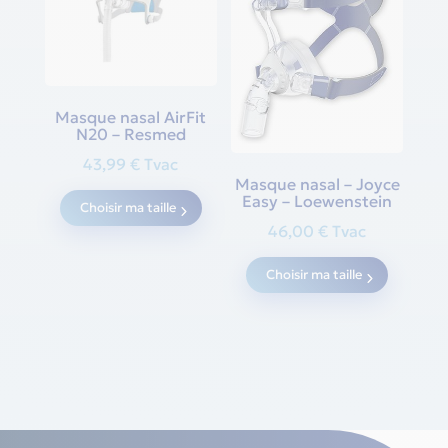
be
chosen
on
the
Masque nasal AirFit
product
N20 – Resmed
page
43,99
€
Tvac
Masque nasal – Joyce
This
Easy – Loewenstein
Choisir ma taille
product
46,00
€
Tvac
has
This
multiple
Choisir ma taille
produc
variants.
has
The
multipl
options
variants
may
The
be
options
chosen
may