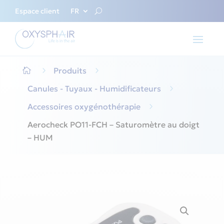
Espace client
FR
5
Produits
5

Canules - Tuyaux - Humidificateurs
5
Accessoires oxygénothérapie
5
Aerocheck PO11-FCH – Saturomètre au doigt
– HUM