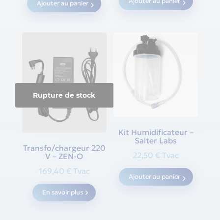
Ajouter au panier
Ajouter au panier
Rupture de stock
Kit Humidificateur –
Salter Labs
Transfo/chargeur 220
22,50
€
Tvac
V – ZEN-O
169,40
€
Tvac
Ajouter au panier
En savoir plus