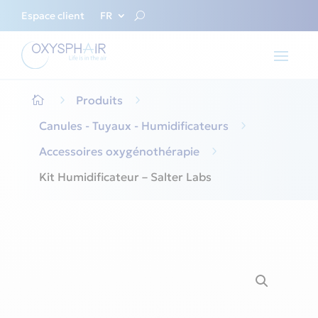
Espace client
FR
5
Produits
5

Canules - Tuyaux - Humidificateurs
5
Accessoires oxygénothérapie
5
Kit Humidificateur – Salter Labs