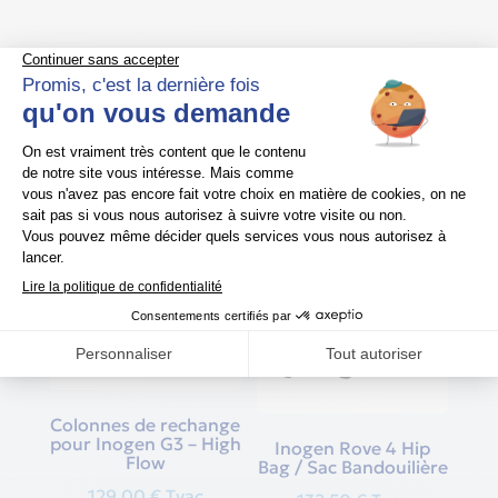
Produits similaires
Colonnes de rechange
pour Inogen G3 – High
Inogen Rove 4 Hip
Flow
Bag / Sac Bandouilière
129,00
€
Tvac