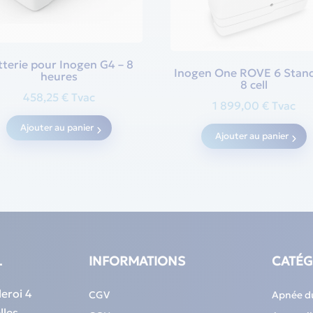
tterie pour Inogen G4 – 8
Inogen One ROVE 6 Stan
heures
8 cell
458,25
€
Tvac
1 899,00
€
Tvac
Ajouter au panier
Ajouter au panier
L
INFORMATIONS
CATÉG
eroi 4
CGV
Apnée d
lles