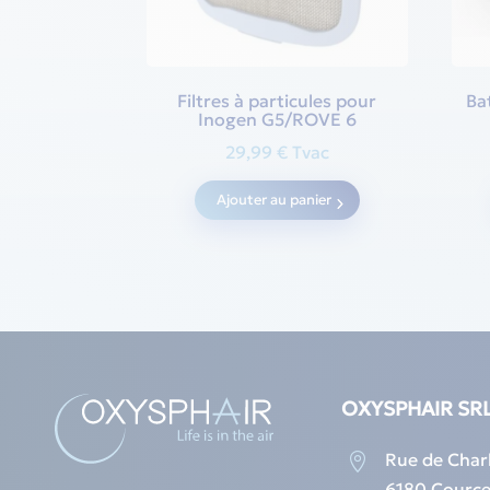
Filtres à particules pour
Ba
Inogen G5/ROVE 6
29,99
€
Tvac
Ajouter au panier
OXYSPHAIR SR
Rue de Charl

6180 Cource