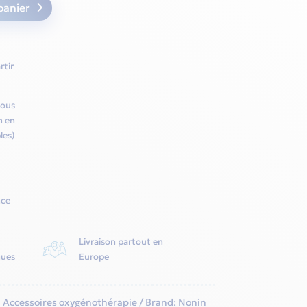
panier
rtir
vous
h en
les)
nce
Livraison partout en
nues
Europe
,
Accessoires oxygénothérapie
Brand:
Nonin