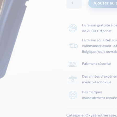
quantité
Ajouter au 
de
Oxymètre
de
Livraison gratuite à pa
pouls
de 75,00 € d'achat
Onyx
Livraison sous 24h si 
Vantage
commandez avant 14
9590
Belgique (jours ouvrab
-
Paiement sécurisé
Bleu
-
Des années d’expérie
Nonin
médico-technique
Des marques
mondialement recon
Catégorie:
Oxygénothérapie