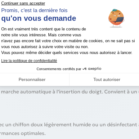
esure de la saturation en oxygène (SpO₂) et de la fréquen
ls grâce à la technologie PureSAT®, même en cas de mouvem
nfortable pour une utilisation prolongée. Affichage LED clai
doigt.
arche automatique à l’insertion du doigt. Convient à un u
vec un chiffon doux légèrement humide ou un désinfectant 
ormances optimales.