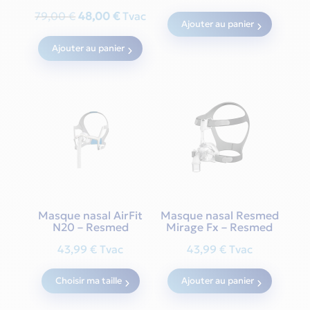
Original
Current
79,00
€
48,00
€
Tvac
Ajouter au panier
price
price
Ajouter au panier
was:
is:
79,00 €.
48,00 €.
Masque nasal AirFit
Masque nasal Resmed
N20 – Resmed
Mirage Fx – Resmed
43,99
€
Tvac
43,99
€
Tvac
This
Choisir ma taille
Ajouter au panier
product
has