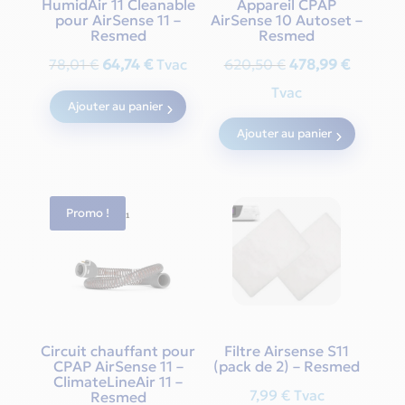
HumidAir 11 Cleanable
Appareil CPAP
pour AirSense 11 –
AirSense 10 Autoset –
Resmed
Resmed
Original
Current
Original
Current
78,01
€
64,74
€
Tvac
620,50
€
478,99
€
price
price
price
price
Tvac
Ajouter au panier
was:
is:
was:
is:
Ajouter au panier
78,01 €.
64,74 €.
620,50 €.
478,99 
Promo !
Circuit chauffant pour
Filtre Airsense S11
CPAP AirSense 11 –
(pack de 2) – Resmed
ClimateLineAir 11 –
7,99
€
Tvac
Resmed