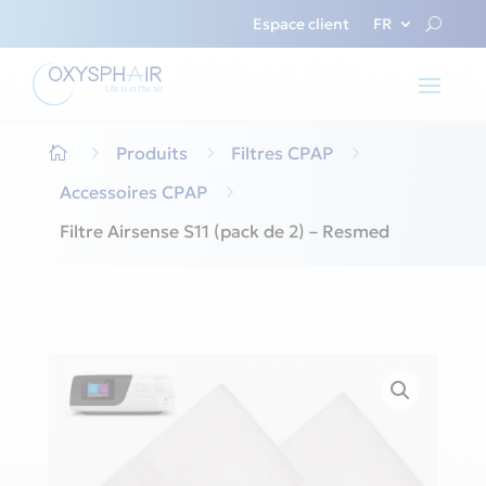
Espace client
FR
5
Produits
5
Filtres CPAP
5

Accessoires CPAP
5
Filtre Airsense S11 (pack de 2) – Resmed