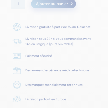
quantité
Ajouter au panier
de
Filtre
Airsense
Livraison gratuite à partir de 75,00 € d'achat
S11
(pack
Livraison sous 24h si vous commandez avant
de
14h en Belgique (jours ouvrables)
2)
-
Paiement sécurisé
Resmed
Des années d’expérience médico-technique
Des marques mondialement reconnues
Livraison partout en Europe