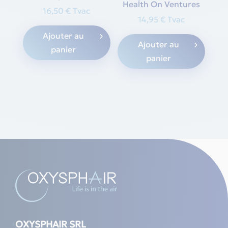
Health On Ventures
16,50
€
Tvac
14,95
€
Tvac
Ajouter au
Ajouter au
panier
panier
OXYSPHAIR SRL