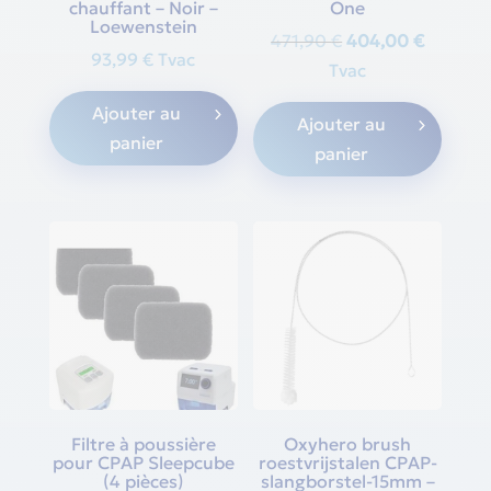
chauffant – Noir –
One
Loewenstein
Original
Current
471,90
€
404,00
€
93,99
€
Tvac
price
price
Tvac
was:
is:
Ajouter au
Ajouter au
471,90 €.
404,00 
panier
panier
Filtre à poussière
Oxyhero brush
pour CPAP Sleepcube
roestvrijstalen CPAP-
(4 pièces)
slangborstel-15mm –