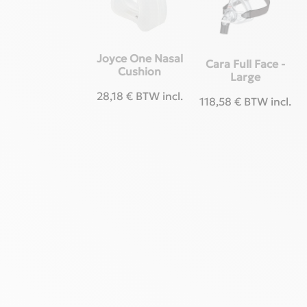
Joyce One Nasal
Cara Full Face -
Cushion
Large
28,18
€
BTW incl.
118,58
€
BTW incl.