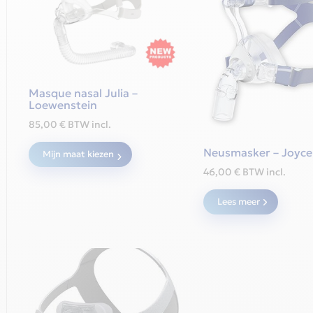
Masque nasal Julia –
Loewenstein
85,00
€
BTW incl.
Dit
Neusmasker – Joyce
Mijn maat kiezen
product
46,00
€
BTW incl.
heeft
meerdere
Lees meer
variaties.
Deze
optie
kan
gekozen
worden