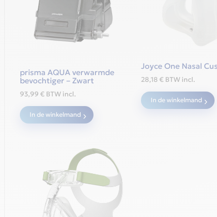
Joyce One Nasal Cu
prisma AQUA verwarmde
28,18
€
BTW incl.
bevochtiger – Zwart
93,99
€
BTW incl.
In de winkelmand
In de winkelmand