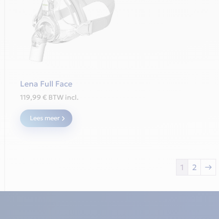
Lena Full Face
119,99
€
BTW incl.
Lees meer
1
2
→