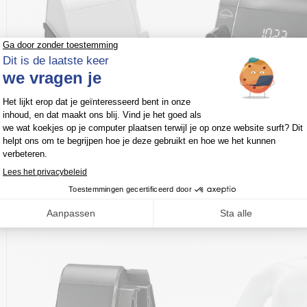
Prisma Aqua Verwarmde
Prisma Soft CPAP-a
bevochtiger – Wit
389,00
€
BTW incl.
93,99
€
BTW incl.
In de winkelmand
In de winkelmand