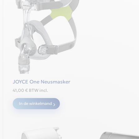
op
de
productpagina
JOYCE One Neusmasker
41,00
€
BTW incl.
In de winkelmand