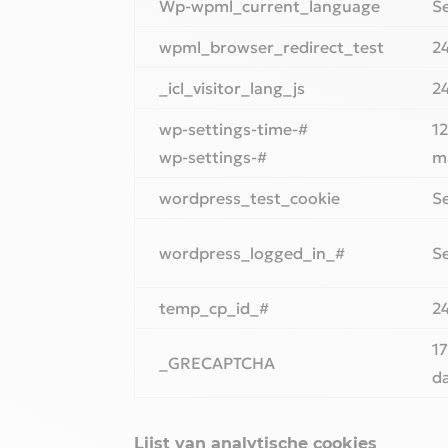
Wp-wpml_current_language
S
wpml_browser_redirect_test
2
_icl_visitor_lang_js
2
wp-settings-time-#
1
wp-settings-#
m
wordpress_test_cookie
S
wordpress_logged_in_#
S
temp_cp_id_#
2
1
_GRECAPTCHA
d
‎Lijst van analytische cookies‎