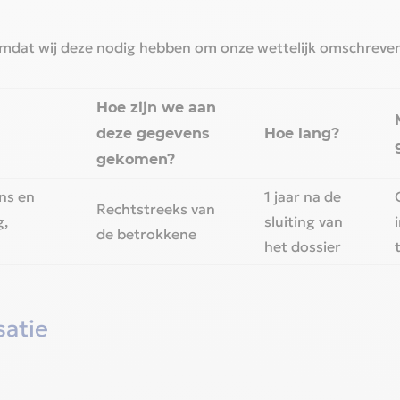
dat wij deze nodig hebben om onze wettelijk omschreven 
Hoe zijn we aan
deze gegevens
Hoe lang?‎
gekomen?‎
ns en
1 jaar na de
Rechtstreeks van
g,
sluiting van
de betrokkene‎
het dossier‎
atie‎