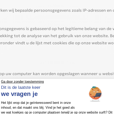
rken wij bepaalde persoonsgegevens zoals IP-adressen en
‎
onsgegevens is gebaseerd op het legitieme belang van de 
king tot de analyse van het gebruik van onze website. Be
ronder vindt u de lijst met cookies die op onze website wo
dat op uw computer kan worden opgeslagen wanneer u websi
w taalkeuze voor een website. Wanneer u de website later
ite. Op deze manier herkent de website uw browser en kan
datum. Zo worden sommige cookies automatisch verwijder
ere langer op uw computer blijven staan, soms zelfs totd