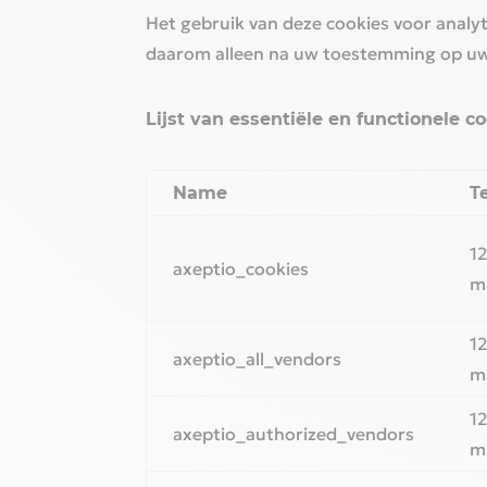
Het gebruik van deze cookies voor anal
daarom alleen na uw toestemming op uw 
Lijst van essentiële en functionele c
Name
T
1
axeptio_cookies
m
1
axeptio_all_vendors
m
1
axeptio_authorized_vendors
m