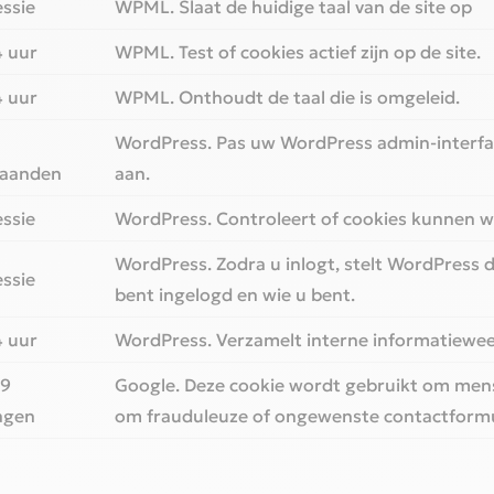
essie
WPML. Slaat de huidige taal van de site op
4 uur
WPML. Test of cookies actief zijn op de site.
4 uur
WPML. Onthoudt de taal die is omgeleid.
2
WordPress. Pas uw WordPress admin-interface
aanden
aan.
essie
WordPress. Controleert of cookies kunnen w
WordPress. Zodra u inlogt, stelt WordPress 
essie
bent ingelogd en wie u bent.
4 uur
WordPress. Verzamelt interne informatiewee
79
Google. Deze cookie wordt gebruikt om men
agen
om frauduleuze of ongewenste contactformu