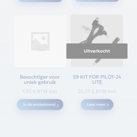
Uitverkocht
Bevochtiger voor
S9 KIT FOR PILOT-24
uniek gebruik
LITE
7,50
€
BTW incl.
20,57
€
BTW incl.
In de winkelmand
Lees meer