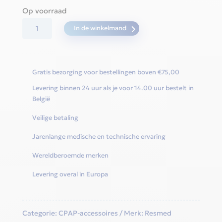
Op voorraad
AirMini
In de winkelmand
Filter
-
set
Gratis bezorging voor bestellingen boven €75,00
van
Levering binnen 24 uur als je voor 14.00 uur bestelt in
2
België
stukken
Veilige betaling
aantal
Jarenlange medische en technische ervaring
Wereldberoemde merken
Levering overal in Europa
Categorie:
CPAP-accessoires
Merk:
Resmed