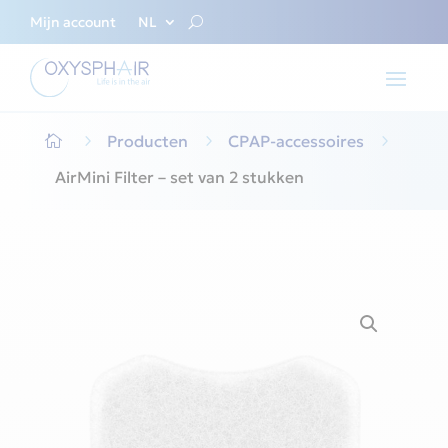
Mijn account
NL
5
Producten
5
CPAP-accessoires
5

AirMini Filter – set van 2 stukken