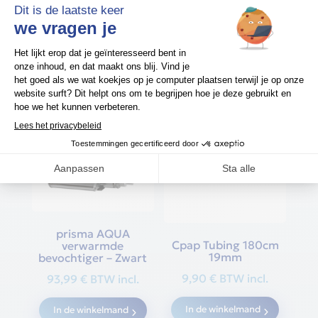
Gerelateerde producten
prisma AQUA
Cpap Tubing 180cm
verwarmde
19mm
bevochtiger – Zwart
9,90
€
BTW incl.
93,99
€
BTW incl.
In de winkelmand
In de winkelmand