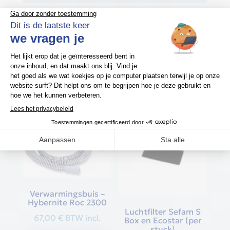
Gerelateerde producten
Verwarmingsbuis –
Hybernite Roc 2300
Luchtfilter Sefam S
67,00
€
BTW incl.
Box en Ecostar (per
stuck)