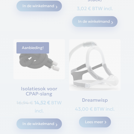
In de winkelmand
3,02
€
BTW incl.
In de winkelmand
Aanbieding!
Isolatiesok voor
CPAP-slang
Dreamwisp
Oorspronkelijke
Huidige
16,94
€
14,52
€
BTW
43,00
€
BTW incl.
prijs
prijs
incl.
was:
is:
Lees meer
In de winkelmand
16,94 €.
14,52 €.