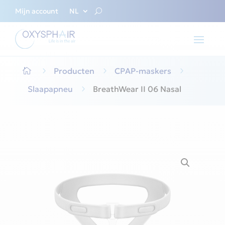
Mijn account
NL
5
Producten
5
CPAP-maskers
5

Slaapapneu
5
BreathWear II 06 Nasal