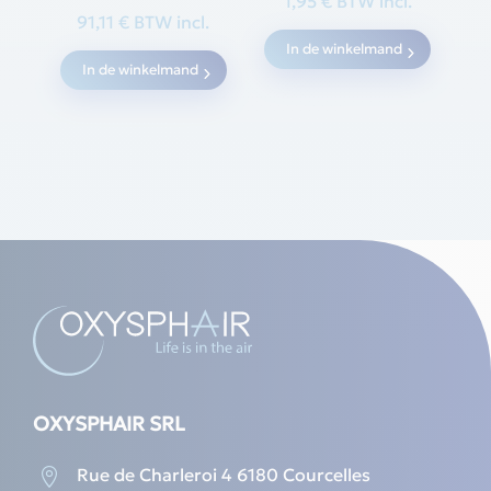
1,95
€
BTW incl.
91,11
€
BTW incl.
In de winkelmand
In de winkelmand
OXYSPHAIR SRL
Rue de Charleroi 4 6180 Courcelles
