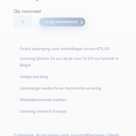
Op voorraad
Batterij
In de winkelmand
Inogen
One
G5
Gratis bezorging voor bestellingen boven €75,00
/
Levering binnen 24 uur als je voor 14.00 uur bestelt in
Rove6
België
(16
Veilige betaling
cellen)
aantal
Jarenlange medische en technische ervaring
Wereldberoemde merken
Levering overal in Europa
Categorie:
Accessoires voor zuurstoftherapie
Merk: