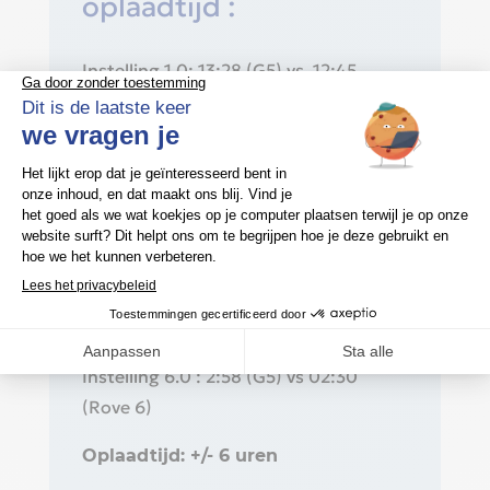
oplaadtijd :
Instelling 1.0: 13:28 (G5) vs. 12:45
(Rove 6)
Instelling 2.0 : 10:22 (G5) vs 10:15
(Rove 6)
Instelling 3.0 : 7.01 (G5) vs 06:30 (Rove
6)
Instelling 4.0 : 4:55 (G5) vs 05: 15
(Rove 6)
Instelling 5.0 : 3:48 (G5) vs 03:30
(Rove 6)
Instelling 6.0 : 2:58 (G5) vs 02:30
(Rove 6)
Oplaadtijd: +/- 6 uren