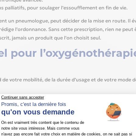
s palliatifs, pour soulager l’essoufflement en fin de vie.
ent un pneumologue, peut décider de la mise en route. Il éva
rédige l’ordonnance. Sans cette prescription, rien ne peut 
t, jamais un produit que l’on choisit seul.
el pour l’oxygénothérapi
 de votre mobilité, de la durée d’usage et de votre mode de 
 fixe
chez vous, branché sur le secteur. Il délivre généralement 
e plusieurs années, de jour comme de nuit. En cas de probl
acé immédiatement par l’équipe Oxysphair pour assurer un