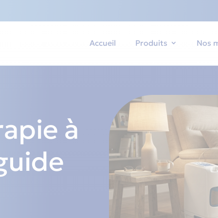
Accueil
Produits
Nos 
apie à
 guide