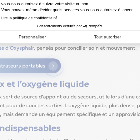
eur portable
est un petit appareil léger, doté de batteries longue aut
iberté : sorties, courses, déplacements, voyages. Beaucoup 
e version portable pour leurs activités extérieures. Vous 
es d’Oxysphair
, pensés pour concilier soin et mouvement.
trateurs portables
 et l’oxygène liquide
 sert de source d’appoint ou de secours, utile lors d’une 
nt pour de courtes sorties. L’oxygène liquide, plus dense,
, mais demande un équipement spécifique et un approvisi
indispensables