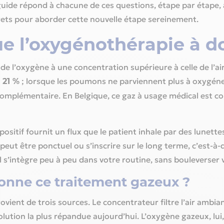
uide répond à chacune de ces questions, étape par étape,
crets pour aborder cette nouvelle étape sereinement.
e l’oxygénothérapie à d
e de l’oxygène à une concentration supérieure à celle de l’ai
n
; lorsque les poumons ne parviennent plus à oxygéne
21 %
 complémentaire. En Belgique, ce gaz à usage médical est 
spositif fournit un flux que le patient inhale par des lunet
 peut être ponctuel ou s’inscrire sur le long terme, c’est-à
il s’intègre peu à peu dans votre routine, sans bouleverser
nne ce traitement gazeux ?
ovient de trois sources. Le concentrateur filtre l’air ambian
 solution la plus répandue aujourd’hui. L’oxygène gazeux, l