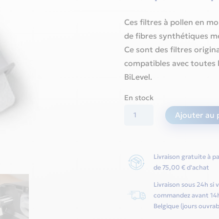
Ces filtres à pollen en mo
de fibres synthétiques m
Ce sont des filtres origi
compatibles avec toutes
BiLevel.
En stock
quantité
Ajouter au 
de
Filtre
à
Livraison gratuite à pa
pollen
de 75,00 € d'achat
réutilisable
Livraison sous 24h si 
pour
commandez avant 14
CPAP
Belgique (jours ouvrab