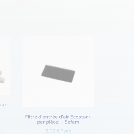
our
Filtre d’entrée d’air Ecostar (
nt
par pièce) – Sefam
3,02
€
Tvac