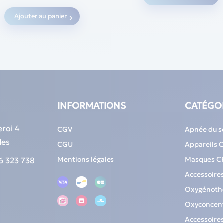
16,94 €.
14,52 
Ajouter au panier
INFORMATIONS
CATÉGO
eroi 4
CGV
Apnée du 
les
CGU
Appareils 
Mentions légales
Masques C
6 323 738
Accessoire
Oxygénoth
Oxyconcent
Accessoire