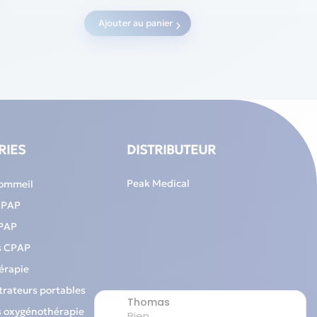
€.
Ajouter au panier
RIES
DISTRIBUTEUR
Peak Medical
sommeil
CPAP
PAP
s CPAP
érapie
rateurs portables
s oxygénothérapie