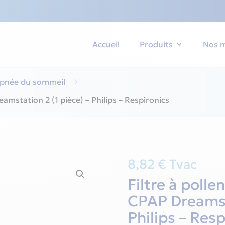
Accueil
Produits
Nos 
pnée du sommeil
5
eamstation 2 (1 pièce) – Philips – Respironics
8,82
€
Tvac
Filtre à polle
CPAP Dreamsta
Philips – Resp