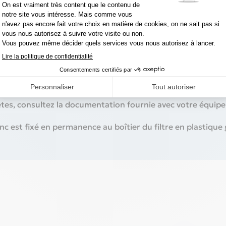
nt jamais fonctionner sans un filtre à pollen en mousse e
ent être nettoyés après 2 semaines d'utilisation ou plus tôt s
6 mois ou plus tôt s'ils semblent endommagés.
ètes, consultez la documentation fournie avec votre équip
 est fixé en permanence au boîtier du filtre en plastique g