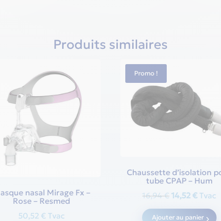
Produits similaires
Promo !
Chaussette d’isolation p
tube CPAP – Hum
asque nasal Mirage Fx –
Original
Curre
16,94
€
14,52
€
Tvac
Rose – Resmed
price
price
50,52
€
Tvac
Ajouter au panier
was:
is: