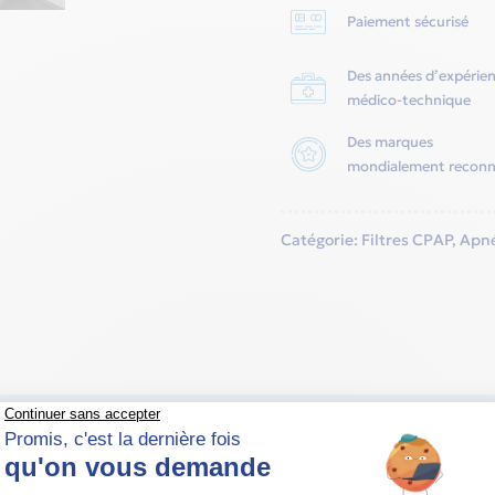
Dreamstation
Paiement sécurisé
2
(1
Des années d’expérie
pièce)
médico-technique
-
Des marques
Philips
mondialement recon
-
Respironics
Catégorie:
Filtres CPAP
,
Apné
lips Respironics sont nécessaires pour une utilisation ave