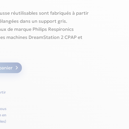
usse réutilisables sont fabriqués à partir
élangées dans un support gris.
naux de marque Philips Respironics
 les machines DreamStation 2 CPAP et
panier
rtir
vous
h en
les)