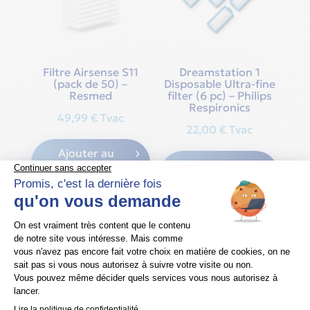
Filtre Airsense S11
Dreamstation 1
(pack de 50) –
Disposable Ultra-fine
Resmed
filter (6 pc) – Philips
Respironics
49,99
€
Tvac
22,00
€
Tvac
Ajouter au
Ajouter au
panier
panier