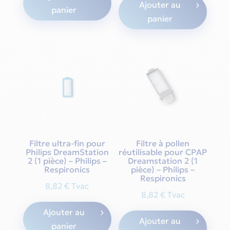
Ajouter au
panier
panier
Filtre ultra-fin pour
Filtre à pollen
Philips DreamStation
réutilisable pour CPAP
2 (1 pièce) – Philips –
Dreamstation 2 (1
Respironics
pièce) – Philips –
Respironics
8,82
€
Tvac
8,82
€
Tvac
Ajouter au
Ajouter au
panier