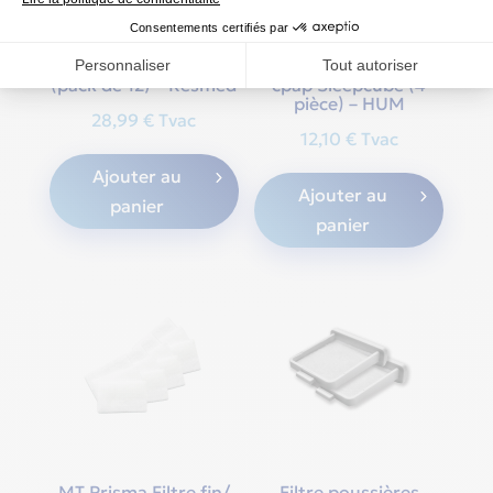
Filtres standard pour
Airsense S9 et S10
Filtre fin (blanc) pour
(pack de 12) – Resmed
cpap Sleepcube (4
pièce) – HUM
28,99
€
Tvac
12,10
€
Tvac
Ajouter au
Ajouter au
panier
panier
MT Prisma Filtre fin/
Filtre poussières