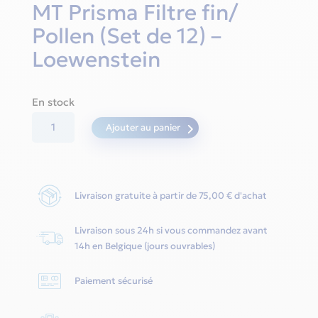
MT Prisma Filtre fin/
Pollen (Set de 12) –
Loewenstein
En stock
quantité
Ajouter au panier
de
MT
Prisma
Livraison gratuite à partir de 75,00 € d'achat
Filtre
fin/
Livraison sous 24h si vous commandez avant
Pollen
14h en Belgique (jours ouvrables)
(Set
de
Paiement sécurisé
12)