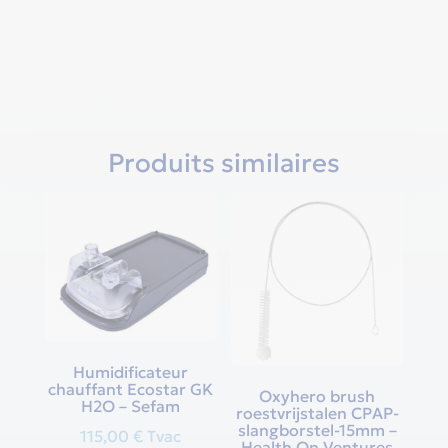
Produits similaires
Humidificateur
chauffant Ecostar GK
Oxyhero brush
H2O – Sefam
roestvrijstalen CPAP-
slangborstel-15mm –
115,00
€
Tvac
Health On Ventures