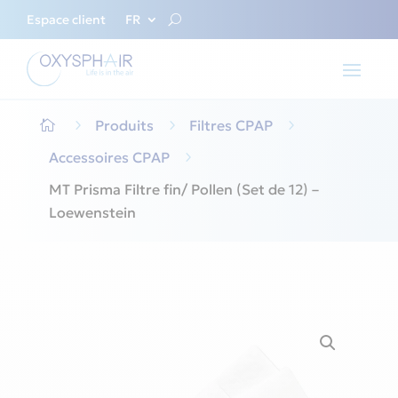
Espace client
FR
5
Produits
5
Filtres CPAP
5

Accessoires CPAP
5
MT Prisma Filtre fin/ Pollen (Set de 12) –
Loewenstein