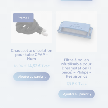
Promo !
Chaussette d’isolation
pour tube CPAP –
Hum
Filtre à pollen
réutilisable pour
Original
Current
16,94
€
14,52
€
Tvac
Dreamstation (1
price
price
pièce) – Philips –
Respironics
Ajouter au panier
was:
is:
7,99
€
Tvac
16,94 €.
14,52 €.
Ajouter au panier