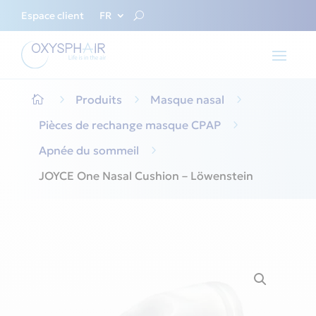
Espace client
FR
5
Produits
5
Masque nasal
5

Pièces de rechange masque CPAP
5
Apnée du sommeil
5
JOYCE One Nasal Cushion – Löwenstein