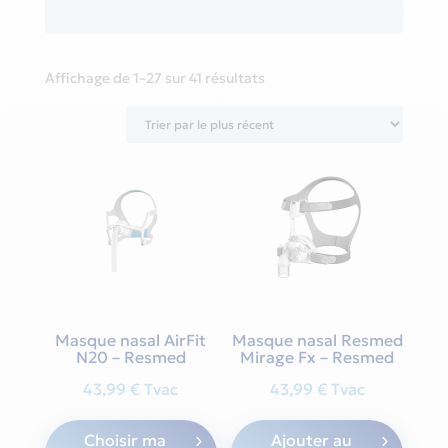
Sorted
Affichage de 1–27 sur 41 résultats
by
latest
Masque nasal AirFit
Masque nasal Resmed
N20 – Resmed
Mirage Fx – Resmed
43,99
€
Tvac
43,99
€
Tvac
This
Choisir ma
Ajouter au
product