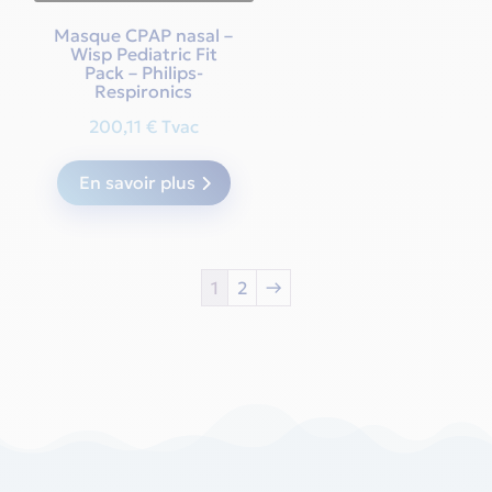
the
Masque CPAP nasal –
Wisp Pediatric Fit
produ
Pack – Philips-
page
Respironics
200,11
€
Tvac
En savoir plus
1
2
→