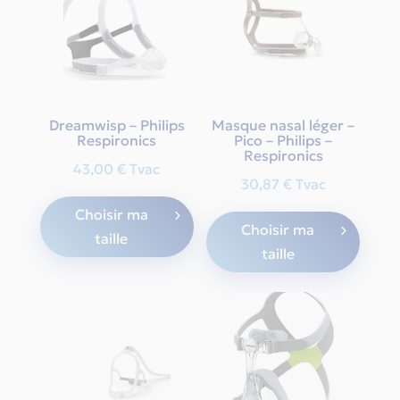
options
be
may
chos
be
on
chosen
the
on
produ
the
Dreamwisp – Philips
Masque nasal léger –
page
Respironics
Pico – Philips –
product
Respironics
page
43,00
€
Tvac
30,87
€
Tvac
This
This
Choisir ma
product
Choisir ma
produ
taille
has
taille
has
multiple
multi
variants.
varian
The
The
options
optio
may
may
be
be