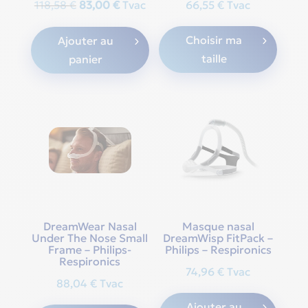
Original
Current
118,58
€
83,00
€
Tvac
66,55
€
Tvac
This
price
price
Choisir ma
Ajouter au
produ
was:
is:
taille
panier
has
118,58 €.
83,00 €.
multi
varian
The
optio
may
be
chos
on
the
DreamWear Nasal
Masque nasal
produ
Under The Nose Small
DreamWisp FitPack –
Frame – Philips-
Philips – Respironics
page
Respironics
74,96
€
Tvac
88,04
€
Tvac
This
Ajouter au