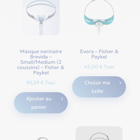
optio
may
be
chos
on
the
Masque narinaire
Evora – Fisher &
Brevida –
Paykel
produ
Small/Medium (2
page
45,00
€
Tvac
coussins) – Fisher &
Paykel
This
95,59
€
Tvac
Choisir ma
produ
taille
has
Ajouter au
multi
panier
varian
The
optio
may
be