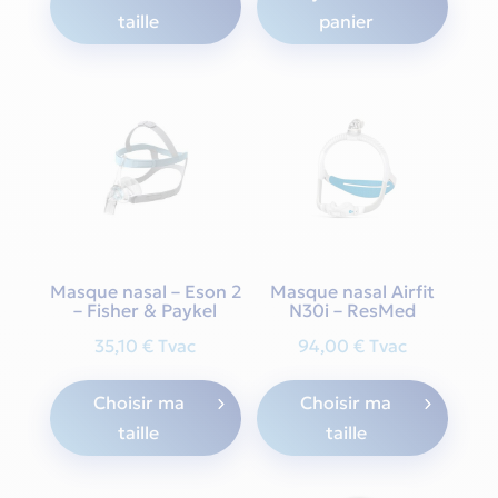
taille
panier
has
multiple
variants.
The
options
may
be
chosen
on
the
Masque nasal – Eson 2
Masque nasal Airfit
– Fisher & Paykel
N30i – ResMed
product
page
35,10
€
Tvac
94,00
€
Tvac
This
This
Choisir ma
Choisir ma
product
produ
taille
taille
has
has
multiple
multi
variants.
varian