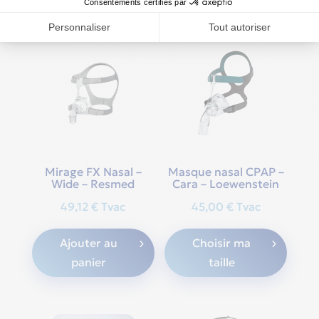
multiple
variants.
The
options
may
be
chosen
on
the
Mirage FX Nasal –
Masque nasal CPAP –
Wide – Resmed
Cara – Loewenstein
product
page
49,12
€
Tvac
45,00
€
Tvac
This
Ajouter au
Choisir ma
produ
panier
taille
has
multi
varian
The