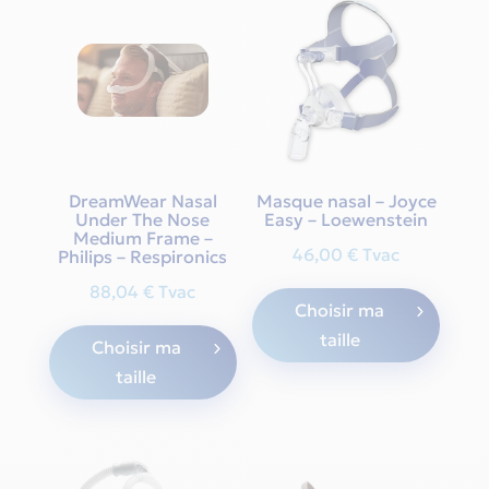
The
The
options
optio
may
may
be
be
chosen
chos
on
on
the
the
DreamWear Nasal
Masque nasal – Joyce
Under The Nose
Easy – Loewenstein
product
produ
Medium Frame –
page
page
46,00
€
Tvac
Philips – Respironics
This
88,04
€
Tvac
Choisir ma
produ
This
taille
has
Choisir ma
product
multi
taille
has
varian
multiple
The
variants.
optio
The
may