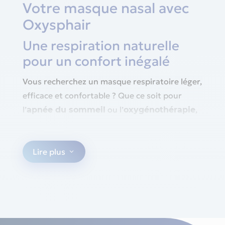
Votre masque nasal avec
Oxysphair
Une respiration naturelle
pour un confort inégalé
Vous recherchez un masque respiratoire léger,
efficace et confortable ? Que ce soit pour
l’
ou l’
,
apnée du sommeil
oxygénothérapie
le
est la solution idéale pour
masque nasal
une respiration fluide et naturelle.
Lire plus
3
Contrairement aux masques faciaux, il couvre
, offrant une sensation
uniquement le nez
plus légère et une meilleure liberté de
mouvement. De jour comme de nuit, il vous
garantit une respiration stable et un