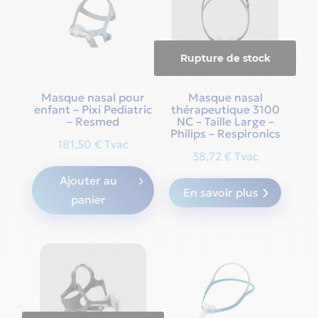
chos
on
the
Rupture de stock
produ
page
Masque nasal pour
Masque nasal
enfant – Pixi Pediatric
thérapeutique 3100
– Resmed
NC – Taille Large –
Philips – Respironics
181,50
€
Tvac
38,72
€
Tvac
Ajouter au
En savoir plus
panier