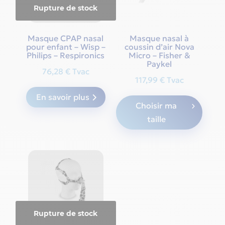
Rupture de stock
Masque CPAP nasal
Masque nasal à
pour enfant – Wisp –
coussin d’air Nova
Philips – Respironics
Micro – Fisher &
Paykel
76,28
€
Tvac
117,99
€
Tvac
This
En savoir plus
Choisir ma
produ
taille
has
multi
varian
The
optio
may
be
chos
Rupture de stock
on