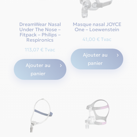
chosen
chos
on
on
the
the
DreamWear Nasal
Masque nasal JOYCE
product
Under The Nose –
One – Loewenstein
produ
page
Fitpack – Philips –
page
41,00
€
Tvac
Respironics
113,07
€
Tvac
Ajouter au
panier
Ajouter au
panier