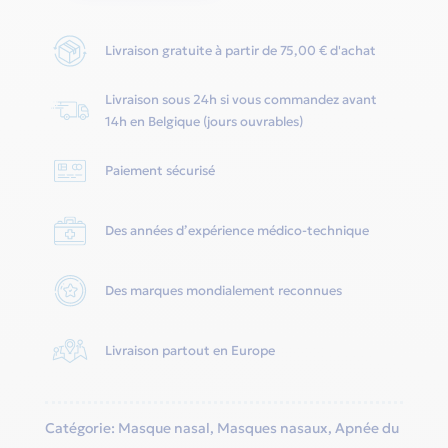
de
DreamWear
Livraison gratuite à partir de 75,00 € d'achat
Nasal
Under
Livraison sous 24h si vous commandez avant
The
14h en Belgique (jours ouvrables)
Nose
Large
Paiement sécurisé
Frame
-
Des années d’expérience médico-technique
Philips-
Respironics
Des marques mondialement reconnues
Livraison partout en Europe
Catégorie:
Masque nasal
,
Masques nasaux
,
Apnée du