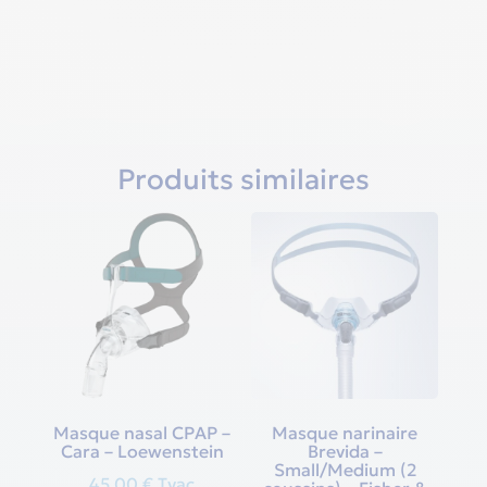
Produits similaires
Masque nasal CPAP –
Masque narinaire
Cara – Loewenstein
Brevida –
Small/Medium (2
45,00
€
Tvac