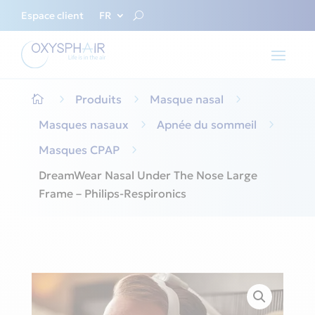
Espace client
FR
5
Produits
5
Masque nasal
5

Masques nasaux
5
Apnée du sommeil
5
Masques CPAP
5
DreamWear Nasal Under The Nose Large
Frame – Philips-Respironics