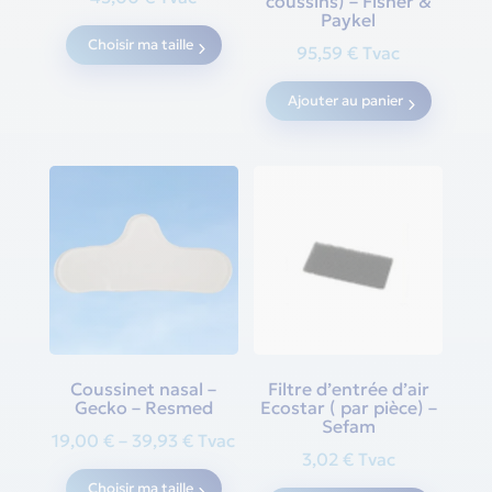
coussins) – Fisher &
Paykel
This
Choisir ma taille
product
95,59
€
Tvac
has
Ajouter au panier
multiple
variants.
The
options
may
be
chosen
on
the
product
Coussinet nasal –
Filtre d’entrée d’air
page
Gecko – Resmed
Ecostar ( par pièce) –
Sefam
Price
19,00
€
–
39,93
€
Tvac
3,02
€
Tvac
range:
This
Choisir ma taille