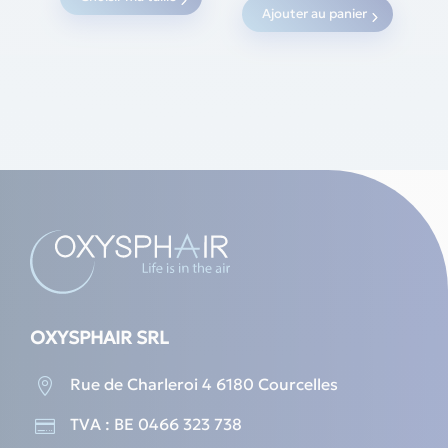
19,00 €
product
Ajouter au panier
through
has
39,93 €
multiple
variants.
The
options
may
be
chosen
on
the
product
page
OXYSPHAIR SRL
Rue de Charleroi 4 6180 Courcelles

TVA : BE 0466 323 738
