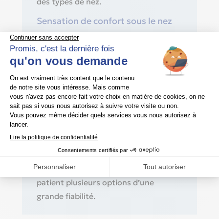
des types de nez.
Sensation de confort sous le nez
Le design innovant du coussin nasal
du masque DreamWear est conçu pour
éviter les marques rouges, irritations
et sensations de gêne au niveau des
narines ou de l’arête nasale.*
Remplacement aisé des coussins
La conception du masque DreamWear
permet de remplacer rapidement et
facilement le type de coussin sans
avoir à changer de masque. Il offre au
patient plusieurs options d’une
grande fiabilité.