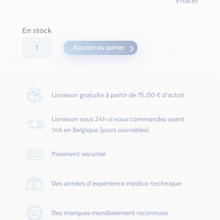
Effacer
En stock
quantité
Ajouter au panier
de
Dreamwisp
-
Livraison gratuite à partir de 75,00 € d'achat
Philips
Respironics
Livraison sous 24h si vous commandez avant
14h en Belgique (jours ouvrables)
Paiement sécurisé
Des années d’expérience médico-technique
Des marques mondialement reconnues