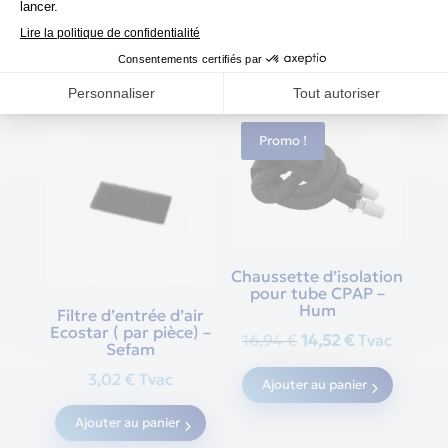
Produits similaires
Promo !
Chaussette d’isolation
pour tube CPAP –
Hum
Filtre d’entrée d’air
Ecostar ( par pièce) –
Original
Current
16,94
€
14,52
€
Tvac
Sefam
price
price
3,02
€
Tvac
Ajouter au panier
was:
is:
16,94 €.
14,52 €.
Ajouter au panier