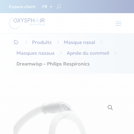
Espace client
FR
5
Produits
5
Masque nasal
5

Masques nasaux
5
Apnée du sommeil
5
Dreamwisp – Philips Respironics