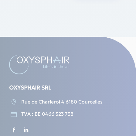
options
may
be
chosen
on
the
product
page
OXYSPHAIR SRL
Rue de Charleroi 4 6180 Courcelles

TVA : BE 0466 323 738
