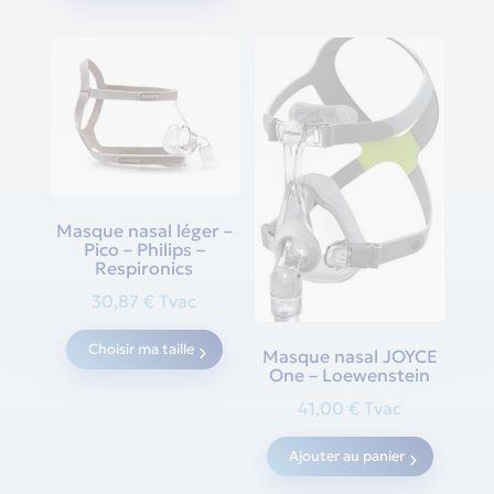
Masque nasal léger –
Pico – Philips –
Respironics
30,87
€
Tvac
This
Choisir ma taille
Masque nasal JOYCE
product
One – Loewenstein
has
41,00
€
Tvac
multiple
variants.
Ajouter au panier
The