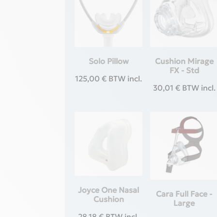
Solo Pillow
Cushion Mirage
FX - Std
125,00
€
BTW incl.
30,01
€
BTW incl.
Joyce One Nasal
Cara Full Face -
Cushion
Large
28,18
€
BTW incl.