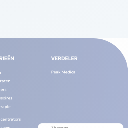
RIEËN
VERDELER
Peak Medical
u
raten
ers
soires
erapie
ncentrators
 voor