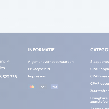
INFORMATIE
CATEGO
eroi 4
Algemeneverkoopswaarden
Slaapapne
les
Privacybeleid
CPAP-appa
Impressum
CPAP-mask
6 323 738
CPAP-acces
Zuurstofth
Draagbare
zuurstofco
Accessoires