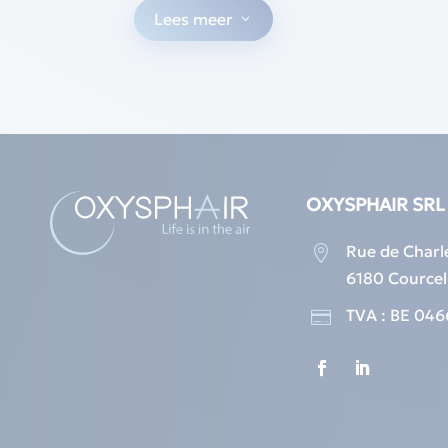
Lees meer
3
OXYSPHAIR SRL
Rue de Charl

6180 Courcel
TVA : BE 046
