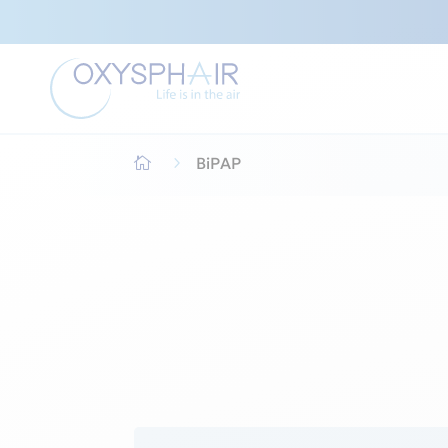
5
BiPAP
