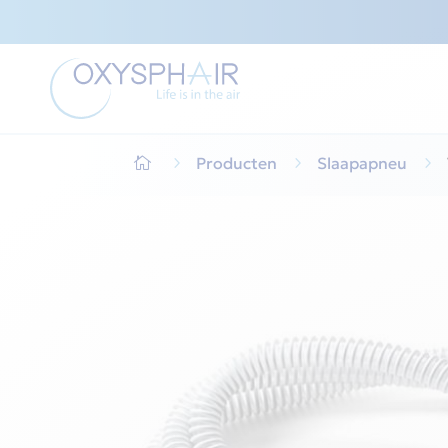
5
Producten
5
Slaapapneu
5
