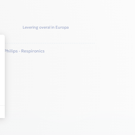
Levering overal in Europa
k:
Philips - Respironics