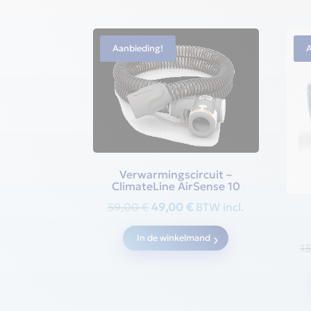
Aanbieding!
Verwarmingscircuit –
ClimateLine AirSense 10
Oorspronkelijke
Huidige
59,00
€
49,00
€
BTW incl.
prijs
prijs
In de winkelmand
was:
is:
1
59,00 €.
49,00 €.