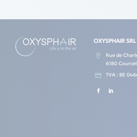
OXYSPHAIR SRL
Rue de Charl

6180 Courcel
TVA : BE 046
