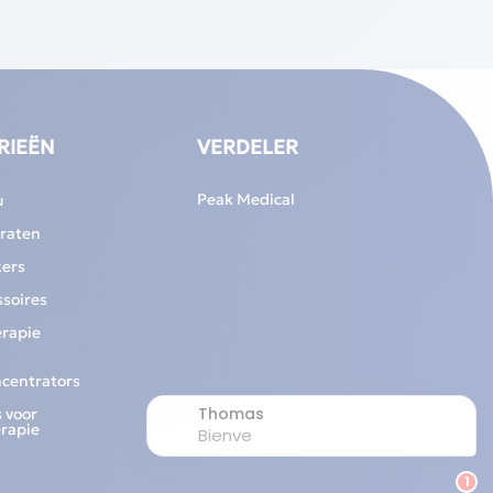
RIEËN
VERDELER
Peak Medical
u
raten
ers
soires
erapie
ncentrators
 voor
erapie