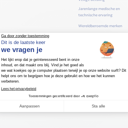
Jarenlange medische en
technische ervaring
Wereldberoemde merken
Categorie:
Slaapapneu
Mer