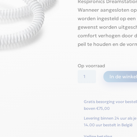
Respironics Dreamstatio
Wanneer aangesloten op 
worden ingesteld op een 
gewenst worden uitgesc
comfort verhogen door de
peil te houden en de vor
Op voorraad
Verwarmde
In de wink
Cpap-
slang
15mm
Gratis bezorging voor bestel
-
boven €75,00
Philips
Levering binnen 24 uur als je
Dreamstation
14.00 uur bestelt in België
aantal
Veilige betaling