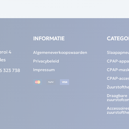
INFORMATIE
CATEGO
eroi 4
Algemeneverkoopswaarden
Slaapapne
les
Privacybeleid
CPAP-appa
Impressum
CPAP-mask
6 323 738
CPAP-acces
Zuurstofth
Draagbare
zuurstofco
Accessoires
zuurstofth