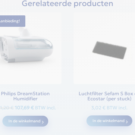
Gerelateerde producten
Aanbieding!
Philips DreamStation
Luchtfilter Sefam S Box
Humidifier
Ecostar (per stuck)
Oorspronkelijke
Huidige
31,20
€
107,69
€
BTW incl.
3,02
€
BTW incl.
prijs
prijs
In de winkelmand
In de winkelmand
was:
is:
131,20 €.
107,69 €.