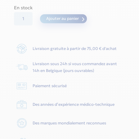
En stock
quantité
Ajouter au panier
de
Filtre
fin
Livraison gratuite à partir de 75,00 € d'achat
(blanc)
pour
Livraison sous 24h si vous commandez avant
cpap
14h en Belgique (jours ouvrables)
Sleepcube
(4
Paiement sécurisé
pièce)
-
Des années d’expérience médico-technique
HUM
Des marques mondialement reconnues