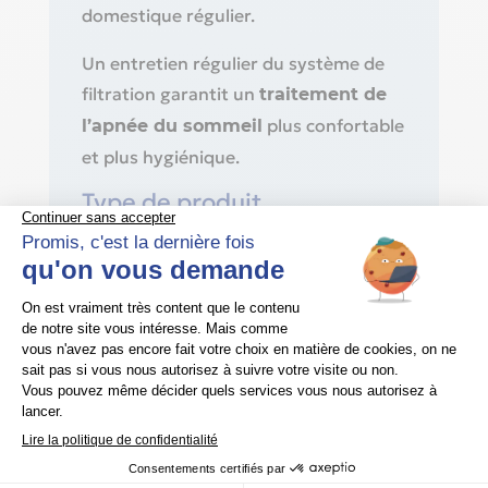
domestique régulier.
Un entretien régulier du système de
filtration garantit un
traitement de
plus confortable
l’apnée du sommeil
et plus hygiénique.
Type de produit
Filtre fin de remplacement pour
appareil CPAP.
Compatibilité
Compatible avec tous les modèles
de
SleepCube
DeVilbiss / Drive
.
DeVilbiss Healthcare
Matériaux