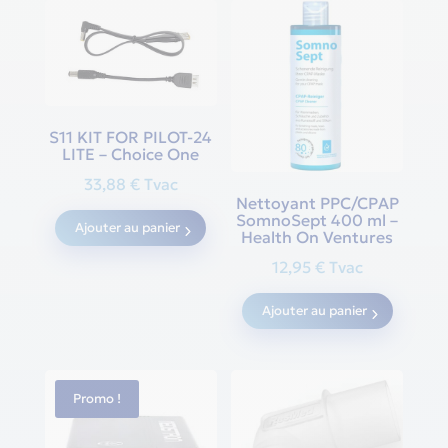
S11 KIT FOR PILOT-24
LITE – Choice One
33,88
€
Tvac
Nettoyant PPC/CPAP
SomnoSept 400 ml –
Ajouter au panier
Health On Ventures
12,95
€
Tvac
Ajouter au panier
Promo !