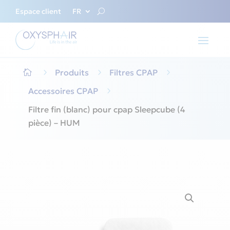
Espace client
FR
5
Produits
5
Filtres CPAP
5

Accessoires CPAP
5
Filtre fin (blanc) pour cpap Sleepcube (4
pièce) – HUM