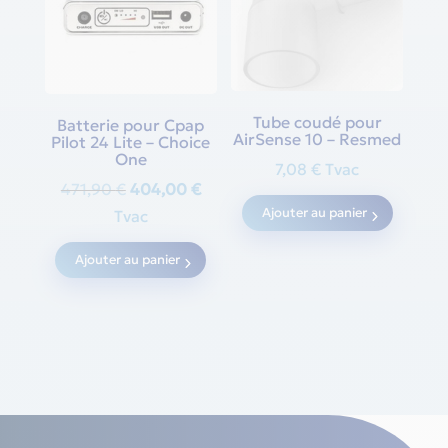
Tube coudé pour
Batterie pour Cpap
AirSense 10 – Resmed
Pilot 24 Lite – Choice
One
7,08
€
Tvac
Original
Current
471,90
€
404,00
€
price
price
Ajouter au panier
Tvac
was:
is:
Ajouter au panier
471,90 €.
404,00 €.