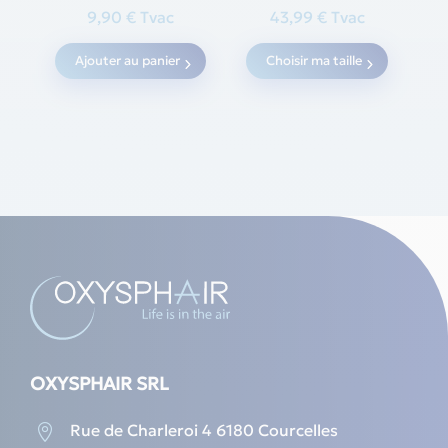
product
9,90
€
Tvac
43,99
€
Tvac
page
This
Ajouter au panier
Choisir ma taille
produc
has
multipl
variants
The
options
may
be
chosen
on
the
produc
page
OXYSPHAIR SRL
Rue de Charleroi 4 6180 Courcelles
