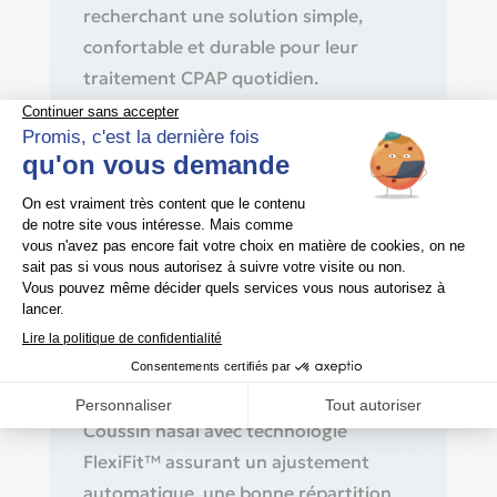
recherchant une solution simple,
confortable et durable pour leur
traitement CPAP quotidien.
Type de produit
Masque nasal pour thérapie CPAP.
Compatibilité
Compatible avec la majorité des
appareils CPAP et Auto-CPAP
standard via un raccordement
universel.
Confort & étanchéité
Coussin nasal avec technologie
FlexiFit™ assurant un ajustement
automatique, une bonne répartition