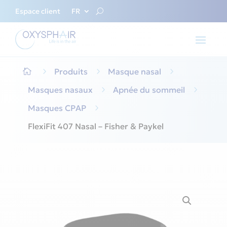
Espace client
FR
5
Produits
5
Masque nasal
5

Masques nasaux
5
Apnée du sommeil
5
Masques CPAP
5
FlexiFit 407 Nasal – Fisher & Paykel