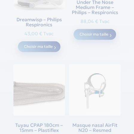
Under The Nose
Medium Frame –
Philips – Respironics
Dreamwisp – Philips
88,04
€
Tvac
Respironics
This
43,00
€
Tvac
Choisir ma taille
produc
This
has
Choisir ma taille
product
multipl
has
variants
multiple
The
variants.
options
The
may
options
be
may
chosen
be
on
chosen
the
on
produc
Tuyau CPAP 180cm –
Masque nasal AirFit
the
page
15mm – Plastiflex
N20 – Resmed