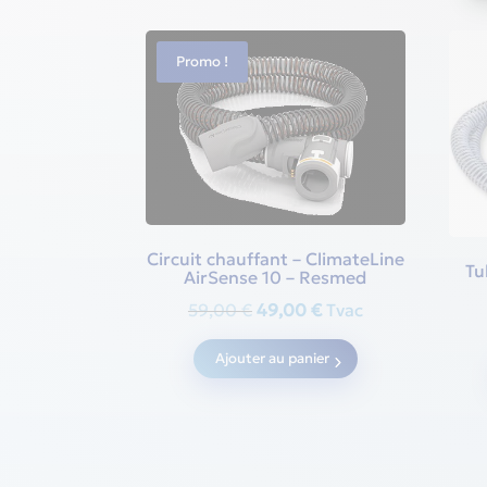
Promo !
Circuit chauffant – ClimateLine
Tu
AirSense 10 – Resmed
Original
Current
59,00
€
49,00
€
Tvac
price
price
Ajouter au panier
was:
is:
59,00 €.
49,00 €.