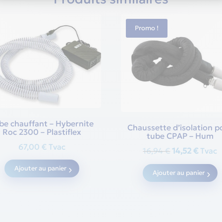
Promo !
be chauffant – Hybernite
Chaussette d’isolation p
Roc 2300 – Plastiflex
tube CPAP – Hum
67,00
€
Tvac
Original
Curre
16,94
€
14,52
€
Tvac
price
price
Ajouter au panier
Ajouter au panier
was:
is:
16,94 €.
14,52 