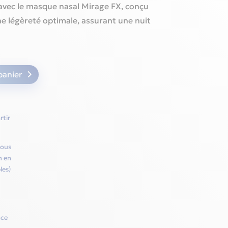
avec le masque nasal Mirage FX, conçu
e légèreté optimale, assurant une nuit
panier
rtir
vous
h en
les)
nce