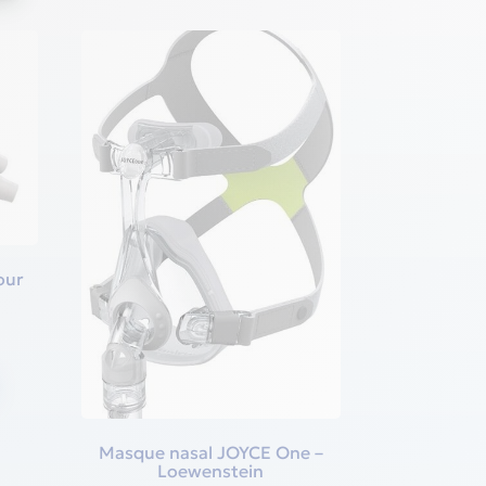
our
nt
€.
Masque nasal JOYCE One –
Loewenstein