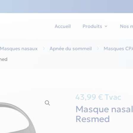
Accueil
Produits
Nos 
Masques nasaux
5
Apnée du sommeil
5
Masques CP
med
43,99
€
Tvac
Masque nasal
Resmed