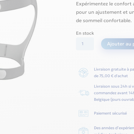
Expérimentez le confort 
pour un ajustement et un
de sommeil confortable.
En stock
quantité
Ajouter au 
de
Masque
nasal
Livraison gratuite à pa
Resmed
de 75,00 € d'achat
Mirage
Livraison sous 24h si 
Fx
commandez avant 14
-
Belgique (jours ouvrab
Resmed
Paiement sécurisé
Des années d’expérie