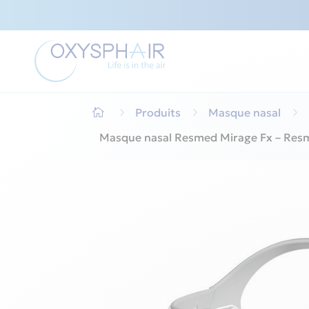
5
Produits
5
Masque nasal
5

Masque nasal Resmed Mirage Fx – Res