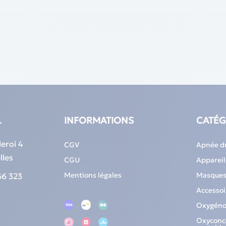
L
INFORMATIONS
CATÉG
eroi 4
CGV
Apnée d
lles
CGU
Apparei
Mentions légales
Masque
66 323
Accesso
Oxygéno
Oxyconc