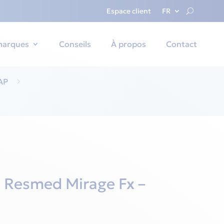
Espace client
FR
marques
Conseils
À propos
Contact
AP
5
 Resmed Mirage Fx –