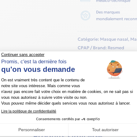
médico-technique
Des marques
mondialement recon
Catégorie:
Masque nasal
,
Ma
CPAP
Brand:
Resmed
Produits similaires