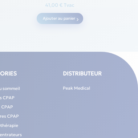
41,00
€
Tvac
Ajouter au panier
ORIES
DISTRIBUTEUR
Peak Medical
u sommeil
ls CPAP
s CPAP
ires CPAP
thérapie
entrateurs