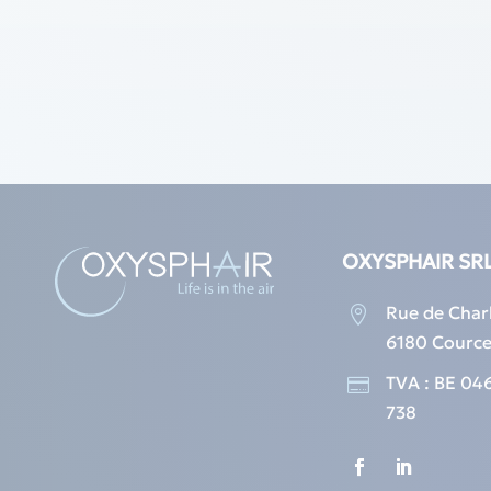
OXYSPHAIR SR
Rue de Charl

6180 Cource
TVA : BE 04

738