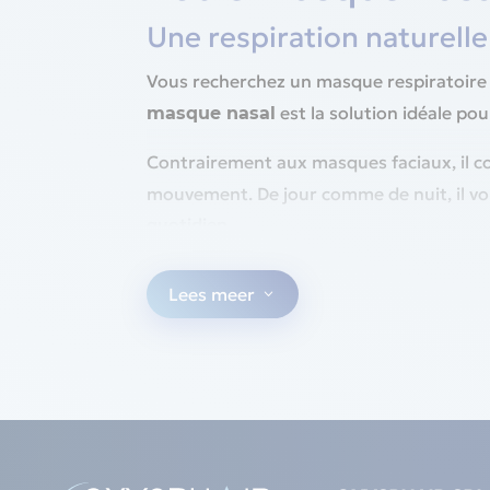
Une respiration naturelle
Vous recherchez un masque respiratoire lé
est la solution idéale pou
masque nasal
Contrairement aux masques faciaux, il c
mouvement. De jour comme de nuit, il vou
quotidien.
Pourquoi choisir un masq
Lees meer
3
: léger et ergo
Un sommeil paisible
d’un confort maximal tout au long de la
: idéal pou
Une respiration naturelle
souvent causée par d’autres types de
: conçu pour mini
Silence et discrétion
dormir ou vous détendre.