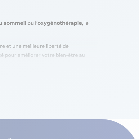
ou l’
, le
u sommeil
oxygénothérapie
re et une meilleure liberté de
sé pour améliorer votre bien-être au
asque encombrant. Vous profitez ainsi
ficace et limite la sécheresse buccale,
un environnement apaisant, parfait pour