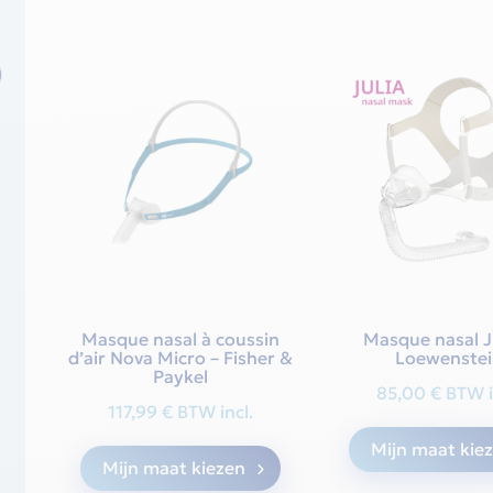
op
nieuwste
Masque nasal à coussin
Masque nasal Ju
d’air Nova Micro – Fisher &
Loewenste
Paykel
85,00
€
BTW i
117,99
€
BTW incl.
Dit
Mijn maat kie
Mijn maat kiezen
product