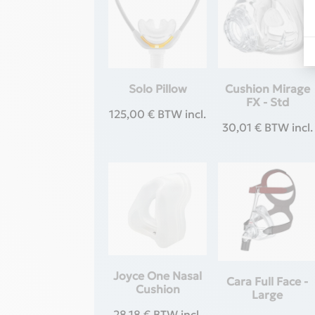
Solo Pillow
Cushion Mirage
FX - Std
125,00
€
BTW incl.
30,01
€
BTW incl.
Joyce One Nasal
Cara Full Face -
Cushion
Large
28,18
€
BTW incl.