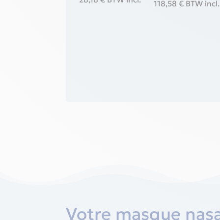
118,58
€
BTW incl.
Votre masque nasa