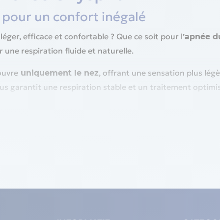
 pour un confort inégalé
ger, efficace et confortable ? Que ce soit pour l’
apnée d
r une respiration fluide et naturelle.
ouvre
, offrant une sensation plus légè
uniquement le nez
s garantit une respiration stable et un traitement optimi
ue nasal ?
nomique, il vous permet de dormir sans être gêné par un m
 nuit.
r ceux qui respirent par le nez, il assure une oxygénation ef
 masques.
miser les bruits liés à la diffusion de l’air, il vous offre 