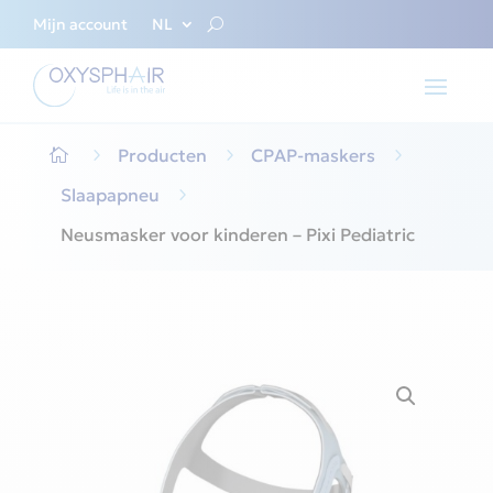
Mijn account
NL
5
Producten
5
CPAP-maskers
5

Slaapapneu
5
Neusmasker voor kinderen – Pixi Pediatric