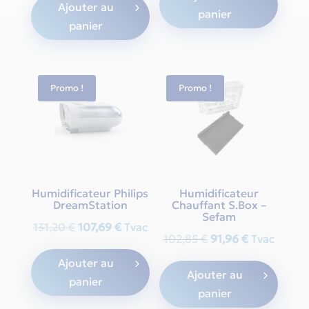
Ajouter au
was:
is:
panier
78,01 €.
64,74 €.
panier
78,01 €.
64,74 €.
Promo !
Promo !
Humidificateur Philips
Humidificateur
DreamStation
Chauffant S.Box –
Sefam
Original
Current
131,20
€
107,69
€
Tvac
Original
Current
102,85
€
91,96
€
Tvac
price
price
price
price
Ajouter au
was:
is:
Ajouter au
was:
is:
panier
131,20 €.
107,69 €.
panier
102,85 €.
91,96 €.