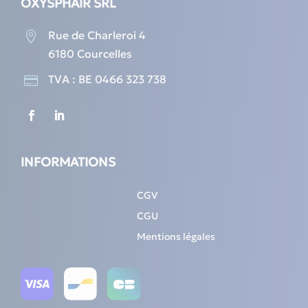
OXYSPHAIR SRL
Rue de Charleroi 4

6180 Courcelles
TVA : BE 0466 323 738

INFORMATIONS
CGV
CGU
Mentions légales