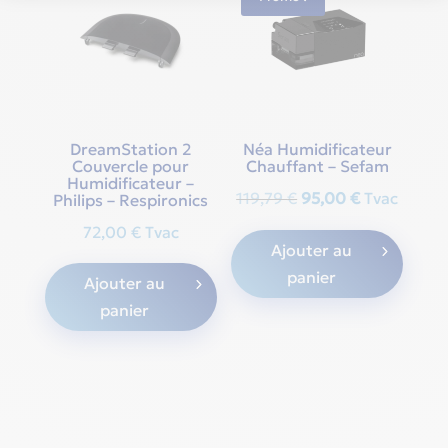
DreamStation 2
Néa Humidificateur
Couvercle pour
Chauffant – Sefam
Humidificateur –
Original
Current
119,79
€
95,00
€
Tvac
Philips – Respironics
price
price
72,00
€
Tvac
Ajouter au
was:
is:
panier
Ajouter au
119,79 €.
95,00 €.
panier