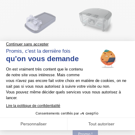
Humidificateur
Réservoir d’eau pour
chauffant Ecostar GK
humidificateur
H2O – Sefam
Dreamstation 2 avec
joint – Philips –
115,00
€
Tvac
Respironics
129,00
€
Tvac
Ajouter au
panier
Ajouter au
panier
Promo !