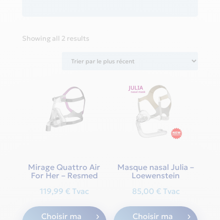
Sorted
Showing all 2 results
by
latest
Mirage Quattro Air
Masque nasal Julia –
For Her – Resmed
Loewenstein
119,99
€
Tvac
85,00
€
Tvac
This
This
Choisir ma
Choisir ma
product
produ